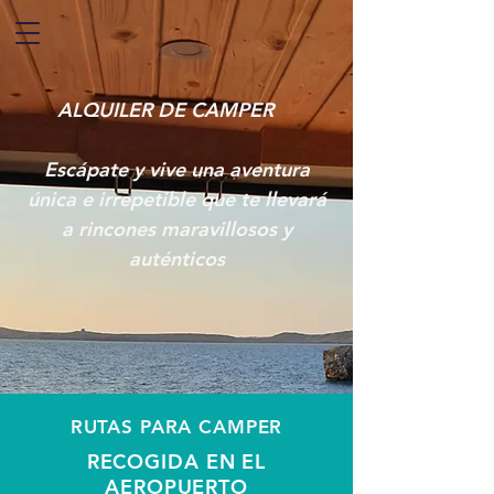
ALQUILER DE CAMPER
Escápate y vive una aventura
única e irrepetible que te llevará
a rincones maravillosos y
auténticos
RUTAS PARA CAMPER
RECOGIDA EN EL
AEROPUERTO