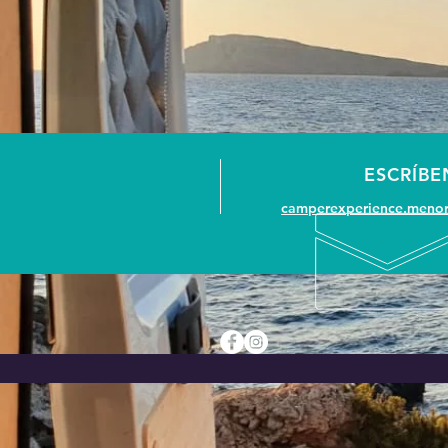
ESCRÍBE
camperexperience.meno