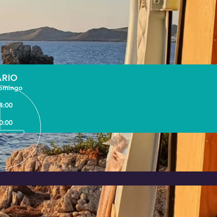
RIO
domingo
4:00
0:00